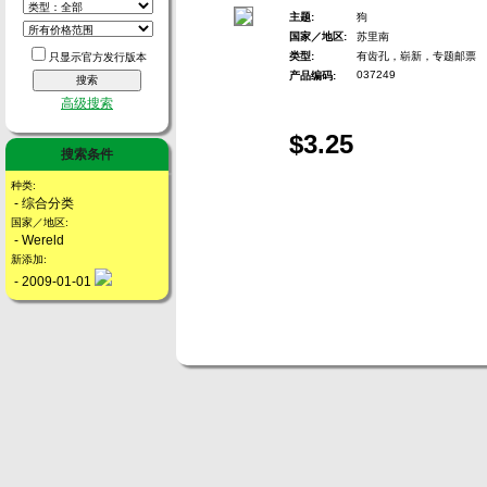
主题:
狗
国家／地区:
苏里南
类型:
有齿孔，崭新，专题邮票
只显示官方发行版本
037249
产品编码:
高级搜索
$3.25
搜索条件
种类:
- 综合分类
国家／地区:
- Wereld
新添加:
- 2009-01-01