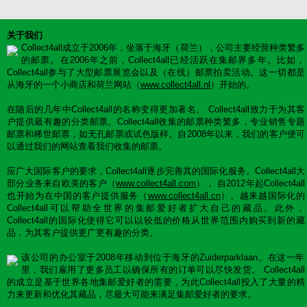
关于我们
Collect4all成立于2006年，坐落于海牙（荷兰），公司主要经营种类繁多
的邮票。在2006年之前，Collect4all已经活跃在集邮界多年。比如，
Collect4all参与了大型邮票展览会以及（在线）邮票拍卖活动。这一切都是
从海牙的一个小商店和荷兰网站（
www.collect4all.nl
）开始的。
在随后的几年中Collect4all的名称变得更加著名。 Collect4all致力于为其客
户提供最有趣的分类邮票。Collect4all收集的邮票种类繁多，专业销售专题
邮票和稀世邮票，如无孔邮票或试色版样。自2008年以来，我们的客户便可
以通过我们的网站查看我们收集的邮票。
应广大国际客户的要求，Collect4all逐步完善其的国际化服务。Collect4all大
部分业务来自欧美的客户（
www.collect4all.com
）， 自2012年起Collect4all
也开始为在中国的客户提供服务（
www.collect4all.cn
）。越来越国际化的
Collect4all可以帮助全世界的集邮爱好者扩大自己的藏品。此外，
Collect4all的国际化使得它可以以较低的价格从世界范围内购买到新的藏
品，为其客户提供更广更有趣的分类。
该公司的办公室于2008年移动到位于海牙的Zuiderparklaan。在这一年
里，我们雇用了更多员工以确保所有的订单可以尽快发货。 Collect4all
的成立是基于世界各地集邮爱好者的需要，为此Collect4all投入了大量的精
力来更新和优化其藏品，尽最大可能来满足集邮爱好者的要求。