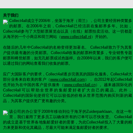
关于我们
Collect4all成立于2006年，坐落于海牙（荷兰），公司主要经营种类繁多
的邮票。在2006年之前，Collect4all已经活跃在集邮界多年。比如，
Collect4all参与了大型邮票展览会以及（在线）邮票拍卖活动。这一切都是
从海牙的一个小商店和荷兰网站（
www.collect4all.nl
）开始的。
在随后的几年中Collect4all的名称变得更加著名。 Collect4all致力于为其客
户提供最有趣的分类邮票。Collect4all收集的邮票种类繁多，专业销售专题
邮票和稀世邮票，如无孔邮票或试色版样。自2008年以来，我们的客户便可
以通过我们的网站查看我们收集的邮票。
应广大国际客户的要求，Collect4all逐步完善其的国际化服务。Collect4all大
部分业务来自欧美的客户（
www.collect4all.com
）， 自2012年起Collect4all
也开始为在中国的客户提供服务（
www.collect4all.cn
）。越来越国际化的
Collect4all可以帮助全世界的集邮爱好者扩大自己的藏品。此外，
Collect4all的国际化使得它可以以较低的价格从世界范围内购买到新的藏
品，为其客户提供更广更有趣的分类。
该公司的办公室于2008年移动到位于海牙的Zuiderparklaan。在这一年
里，我们雇用了更多员工以确保所有的订单可以尽快发货。 Collect4all
的成立是基于世界各地集邮爱好者的需要，为此Collect4all投入了大量的精
力来更新和优化其藏品，尽最大可能来满足集邮爱好者的要求。