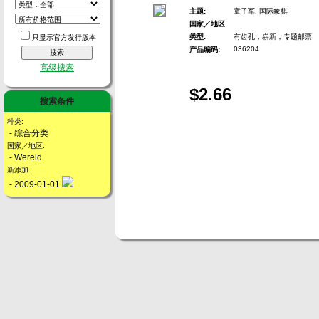
主题:
童子军, 国际象棋
国家／地区:
类型:
有齿孔，崭新，专题邮票
只显示官方发行版本
036204
产品编码:
高级搜索
$2.66
搜索条件
种类:
- 综合分类
国家／地区:
- Wereld
新添加:
- 2009-01-01