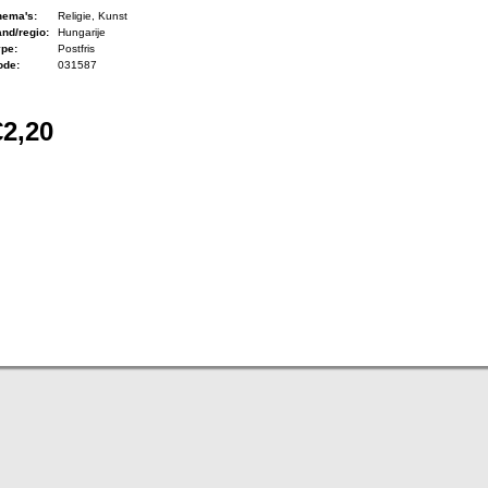
hema's:
Religie, Kunst
nd/regio:
Hungarije
ype:
Postfris
ode:
031587
€2,20