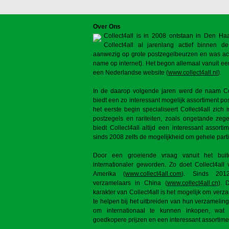
Over Ons
Collect4all is in 2008 ontstaan in Den H
Collect4all al jarenlang actief binnen de 
aanwezig op grote postzegelbeurzen en was act
name op internet). Het begon allemaal vanuit ee
een Nederlandse website (
www.collect4all.nl
).
In de daarop volgende jaren werd de naam Coll
biedt een zo interessant mogelijk assortiment po
het eerste begin specialiseert Collect4all zich
postzegels en rariteiten, zoals ongetande zeg
biedt Collect4all altijd een interessant assorti
sinds 2008 zelfs de mogelijkheid om gehele parti
Door een groeiende vraag vanuit het buite
internationaler geworden. Zo doet Collect4al
Amerika (
www.collect4all.com
). Sinds 2012
verzamelaars in China (
www.collect4all.cn
). 
karakter van Collect4all is het mogelijk om ver
te helpen bij het uitbreiden van hun verzameling
om internationaal te kunnen inkopen, wat
goedkopere prijzen en een interessant assortime