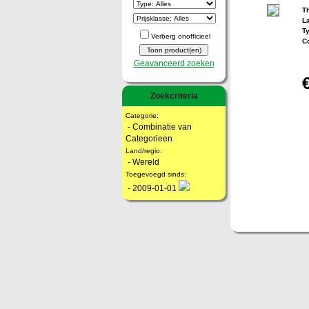
T
La
T
Verberg onofficieel
C
Geavanceerd zoeken
Zoekcriteria
Categorie:
- Combinatie van
Categorieen
Land/regio:
- Wereld
Toegevoegd sinds:
- 2009-01-01