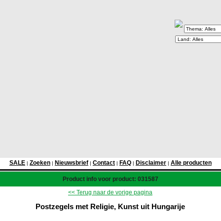
SALE
Zoeken
Nieuwsbrief
Contact
FAQ
Disclaimer
Alle producten
|
|
|
|
|
|
Product info voor product: 031587
<< Terug naar de vorige pagina
Postzegels met Religie, Kunst uit Hungarije