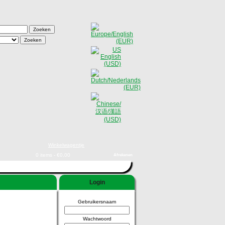
Winkelwagentje
0 items - €0,00
Afrekenen
Login
Gebruikersnaam
Wachtwoord