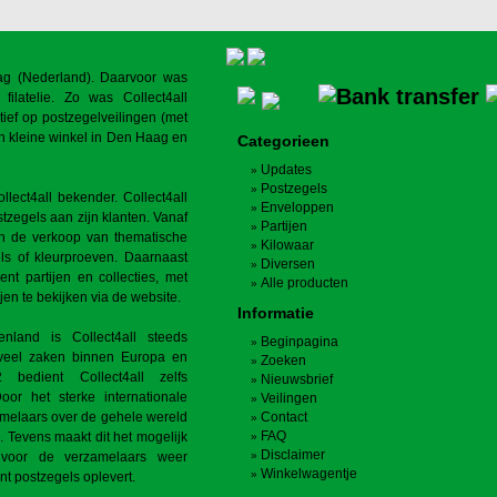
aag (Nederland). Daarvoor was
filatelie. Zo was Collect4all
ief op postzegelveilingen (met
n kleine winkel in Den Haag en
Categorieen
Updates
Postzegels
ect4all bekender. Collect4all
Enveloppen
stzegels aan zijn klanten. Vanaf
Partijen
 in de verkoop van thematische
Kilowaar
els of kleurproeven. Daarnaast
Diversen
ment partijen en collecties, met
Alle producten
jen te bekijken via de website.
Informatie
nland is Collect4all steeds
Beginpagina
l veel zaken binnen Europa en
Zoeken
 bedient Collect4all zelfs
Nieuwsbrief
Door het sterke internationale
Veilingen
zamelaars over de gehele wereld
Contact
FAQ
. Tevens maakt dit het mogelijk
Disclaimer
 voor de verzamelaars weer
Winkelwagentje
nt postzegels oplevert.