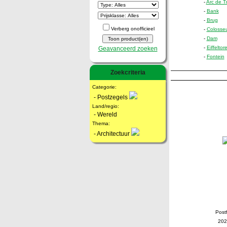
-
Arc de T
-
Bank
-
Brug
Verberg onofficieel
-
Colosse
-
Dam
-
Eiffeltor
Geavanceerd zoeken
-
Fontein
Zoekcriteria
Categorie:
- Postzegels
Land/regio:
- Wereld
Thema:
- Architectuur
Postf
202