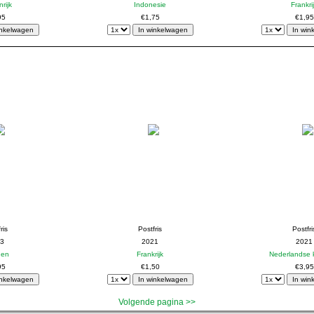
rijk
Indonesie
Frankri
95
€1,75
€1,95
ris
Postfris
Postfri
3
2021
2021
den
Frankrijk
Nederlandse 
95
€1,50
€3,95
Volgende pagina >>