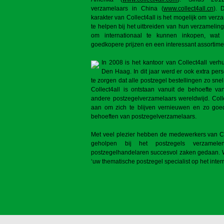
verzamelaars in China (
www.collect4all.cn
). 
karakter van Collect4all is het mogelijk om ver
te helpen bij het uitbreiden van hun verzameling
om internationaal te kunnen inkopen, wat
goedkopere prijzen en een interessant assortime
In 2008 is het kantoor van Collect4all verh
Den Haag. In dit jaar werd er ook extra pe
te zorgen dat alle postzegel bestellingen zo sne
Collect4all is ontstaan vanuit de behoefte va
andere postzegelverzamelaars wereldwijd. Colle
aan om zich te blijven vernieuwen en zo goed
behoeften van postzegelverzamelaars.
Met veel plezier hebben de medewerkers van Co
geholpen bij het postzegels verzamel
postzegelhandelaren succesvol zaken gedaan. W
‘uw thematische postzegel specialist op het interne