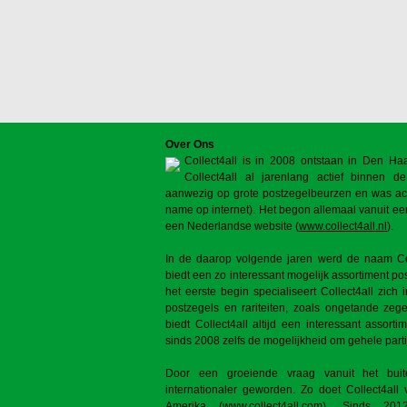
Over Ons
Collect4all is in 2008 ontstaan in Den H
Collect4all al jarenlang actief binnen de 
aanwezig op grote postzegelbeurzen en was act
name op internet). Het begon allemaal vanuit ee
een Nederlandse website (
www.collect4all.nl
).
In de daarop volgende jaren werd de naam Coll
biedt een zo interessant mogelijk assortiment po
het eerste begin specialiseert Collect4all zich
postzegels en rariteiten, zoals ongetande zeg
biedt Collect4all altijd een interessant assorti
sinds 2008 zelfs de mogelijkheid om gehele parti
Door een groeiende vraag vanuit het buite
internationaler geworden. Zo doet Collect4al
Amerika (
www.collect4all.com
). Sinds 2012