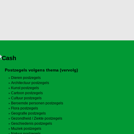
Postzegels volgens thema (vervolg)
Dieren postzegels
Architectuur postzegels
Kunst postzegels
Cartoon postzegels
Cultuur postzegels
Beroemde personen postzegels
Flora postzegels
Geografie postzegels
Gezondheid / Ziekte postzegels
Geschiedenis postzegels
Muziek postzegels
Natuur postzegels