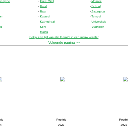
riomphe
-
Great Wall
-
Moskee
-
Hotel
-
School
-
Huis
-
Synagoge
um
-
Kasteel
-
Tempel
-
Kathedraal
-
Universiteit
en
-
Kerk
-
Vuurtoren
-
Molen
Bekijk een lijst van alle thema's in een nieuw venster
Volgende pagina >>
ris
Postfris
Postfri
4
2023
2023