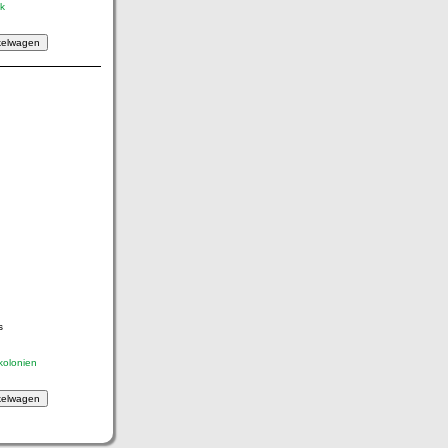
jk
s
kolonien