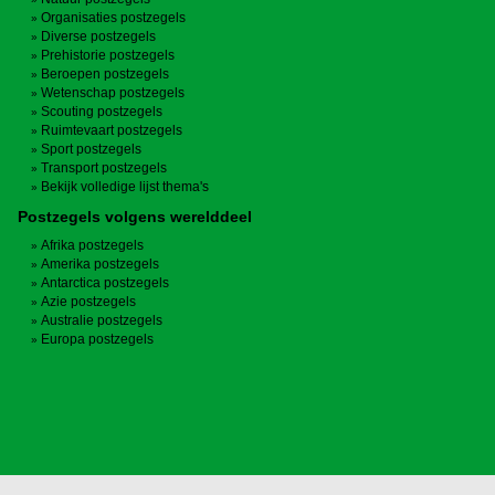
Organisaties postzegels
Diverse postzegels
Prehistorie postzegels
Beroepen postzegels
Wetenschap postzegels
Scouting postzegels
Ruimtevaart postzegels
Sport postzegels
Transport postzegels
Bekijk volledige lijst thema's
Postzegels volgens werelddeel
Afrika postzegels
Amerika postzegels
Antarctica postzegels
Azie postzegels
Australie postzegels
Europa postzegels