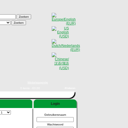
Winkelwagentje
0 items - €0,00
Afrekenen
Login
Gebruikersnaam
Wachtwoord