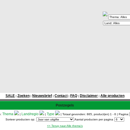
SALE
Zoeken
Nieuwsbrief
Contact
FAQ
Disclaimer
Alle producten
|
|
|
|
|
|
Postzegels
Thema
Land/regio
Type
p:
|
|
| Totaal gevonden: 865, product(en) 1 - 6
| Pagina:
Sorteer producten op:
Aantal producten per pagina
<< Terug naar Alle thema's