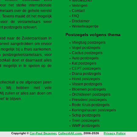
Nieuwsbrief
Door het sterke internationale
Veilingen
zamelaars over de gehele wereld
Contact
FAQ
. Tevens maakt dit het mogelijk
Disclaimer
 voor de verzamelaars weer
Winkelwagentje
nt postzegels oplevert.
Postzegels volgens thema
uisd naar de Zuiderparklaan in
Vliegtuig postzegels
rsoneel aangetrokken om ervoor
Vogel postzegels
l mogelijk bij u thuis aankomen.
Cactus postzegels
n postzegelverzamelaars, voor
Auto postzegels
ct4all doet er daarnaast alles
Kat postzegels
 mogelijk in te spelen op de
CEPT postzegels
Diana postzegels
Hond postzegels
llect4all u de afgelopen jaren
Vissen postzegels
en. Wij hebben met vele
Bloemen postzegels
ij zullen er alles aan doen om
Orchideeen postzegels
t’ te blijven.
President postzegels
Rode Kruis postzegels
Koningshuizen postzegels
Schip postzegels
Trein postzegels
WWF postzegels
Copyright ©
Cor-Paul Bezemer
,
Collect4All.com
, 2006-2026
Privacy Policy