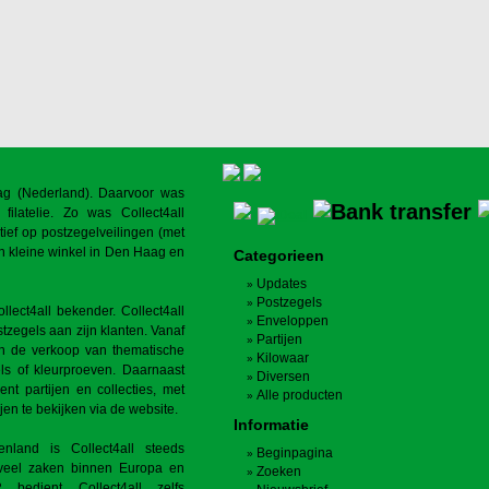
aag (Nederland). Daarvoor was
filatelie. Zo was Collect4all
ief op postzegelveilingen (met
n kleine winkel in Den Haag en
Categorieen
Updates
Postzegels
ect4all bekender. Collect4all
Enveloppen
stzegels aan zijn klanten. Vanaf
Partijen
 in de verkoop van thematische
Kilowaar
els of kleurproeven. Daarnaast
Diversen
ment partijen en collecties, met
Alle producten
jen te bekijken via de website.
Informatie
nland is Collect4all steeds
Beginpagina
l veel zaken binnen Europa en
Zoeken
 bedient Collect4all zelfs